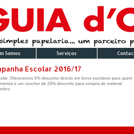
m Somos
Serviços
Contac
panha Escolar 2016/17
colar. Oferecemos 5% desconto directo em livros escolares para quem
comenda e um voucher de 20% desconto para compra de material
embro.