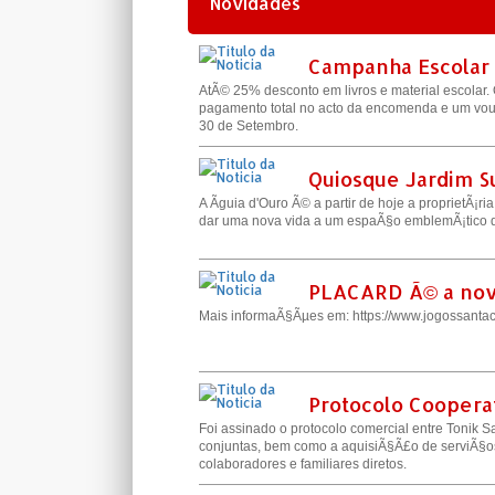
Novidades
Campanha Escolar 
AtÃ© 25% desconto em livros e material escolar.
pagamento total no acto da encomenda e um vou
30 de Setembro.
Quiosque Jardim 
A Ãguia d'Ouro Ã© a partir de hoje a propriet
dar uma nova vida a um espaÃ§o emblemÃ¡tico d
PLACARD Ã© a nova
Mais informaÃ§Ãµes em: https://www.jogossantac
Protocolo Coopera
Foi assinado o protocolo comercial entre Toni
conjuntas, bem como a aquisiÃ§Ã£o de serviÃ§o
colaboradores e familiares diretos.